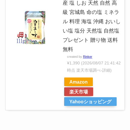
産 塩 しお 天然 自然 高
級 宮城島 命の塩 ミネラ
ル 料理 海塩 沖縄 おいし
い塩 塩分 天然塩 自然塩
プレゼント 贈り物 送料
無料
created by
Rinker
¥1,390
(2026/08/07 21:41:42
時点 楽天市場調べ-
詳細)
Amazon
楽天市場
Yahooショッピング