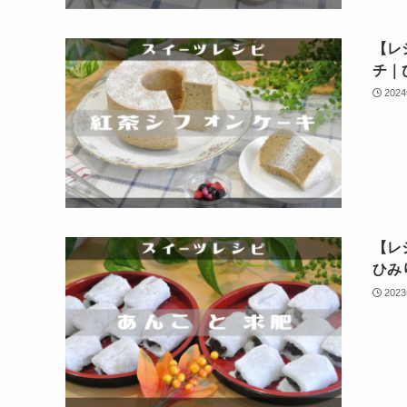
【レ
チ｜
202
【レ
ひみ
202