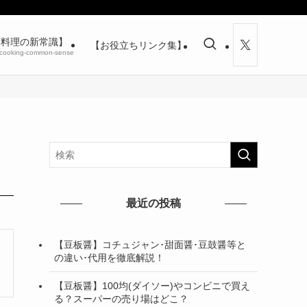
【料理の新常識】
【お役立ちリンク集】
cooking-common-sense
最近の投稿
【豆板醤】コチュジャン･甜面醤･豆鼓醤等と
の違い･代用を徹底解説！
【豆板醤】100均(ダイソー)やコンビニで買え
る？スーパーの売り場はどこ？