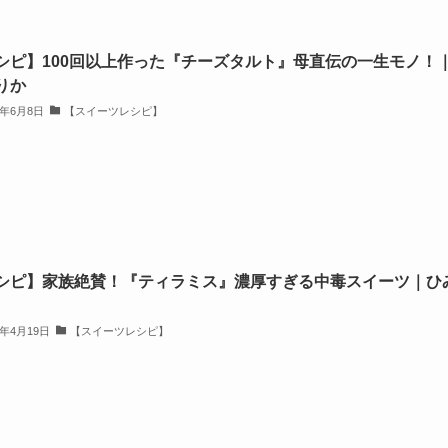
シピ】100回以上作った『チーズタルト』母直伝の一生モノ！
りか
4年6月8日
【スイーツレシピ】
シピ】家族絶賛！『ティラミス』濃厚すぎる中毒スイーツ｜ひ
4年4月19日
【スイーツレシピ】