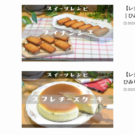
【レ
｜ひ
202
【レ
ひみ
202