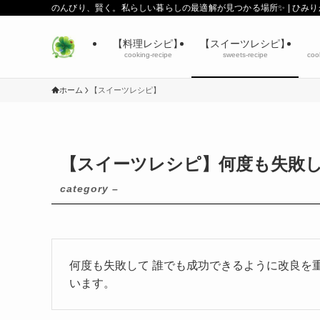
のんびり、賢く。私らしい暮らしの最適解が見つかる場所✨ | ひみ
【料理レシピ】
【スイーツレシピ】
cooking-recipe
sweets-recipe
coo
ホーム
【スイーツレシピ】
【スイーツレシピ】何度も失敗
category –
何度も失敗して 誰でも成功できるように改良を
います。