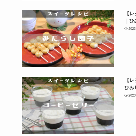
【レ
｜ひ
202
【レ
ひみ
202