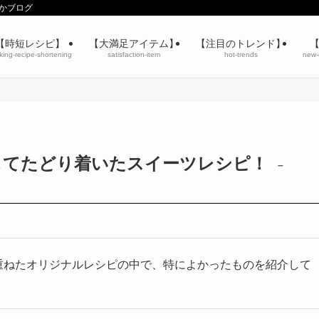
りかブログ
【時短レシピ】
【大満足アイテム】
【注目のトレンド】
king-recipe-shortening
satisfaction-item
hot-trends
new-
してたどり着いたスイーツレシピ！
–
重ねたオリジナルレシピの中で、特によかったものを紹介して