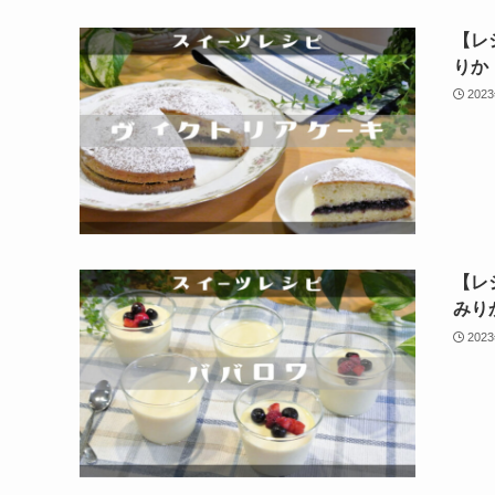
【レ
りか
202
【レ
みり
202