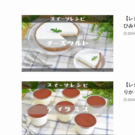
【レ
ひみ
202
【レ
りか
202