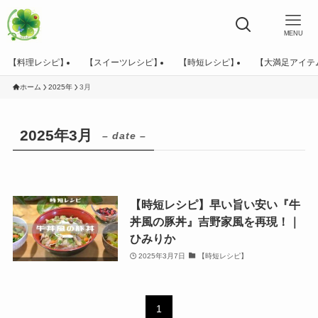
MENU
【料理レシピ】
【スイーツレシピ】
【時短レシピ】
【大満足アイテ
ホーム
2025年
3月
2025年3月
– date –
【時短レシピ】早い旨い安い『牛
丼風の豚丼』吉野家風を再現！｜
ひみりか
2025年3月7日
【時短レシピ】
1