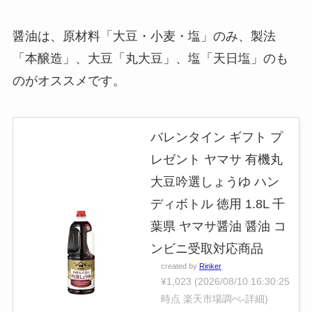
醤油は、原材料「大豆・小麦・塩」のみ、製法
「本醸造」、大豆「丸大豆」、塩「天日塩」のも
のがオススメです。
バレンタイン ギフト プ
レゼント ヤマサ 有機丸
大豆吟選しょうゆ ハン
ディボトル 徳用 1.8L 千
葉県 ヤマサ醤油 醤油 コ
ンビニ受取対応商品
created by
Rinker
¥1,023
(2026/08/10 16:30:25
時点 楽天市場調べ-
詳細)