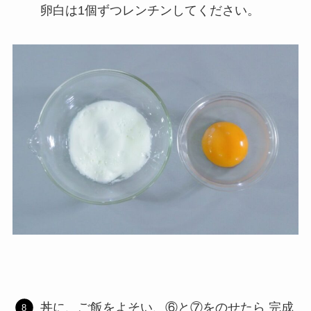
卵白は1個ずつレンチンしてください。
丼に、ご飯をよそい、⑥と⑦をのせたら 完成