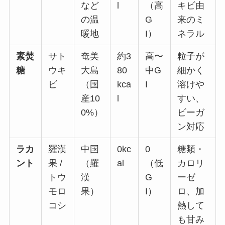
など
l
（高
キビ由
の温
G
来のミ
暖地
I）
ネラル
素焚
サト
奄美
約3
高〜
粒子が
糖
ウキ
大島
80
中G
細かく
ビ
（国
kca
I
溶けや
産10
l
すい、
0%）
ビーガ
ン対応
ラカ
羅漢
中国
0kc
0
糖類・
ント
果 /
（羅
al
（低
カロリ
トウ
漢
G
ーゼ
モロ
果）
I）
ロ、加
コシ
熱して
も甘み