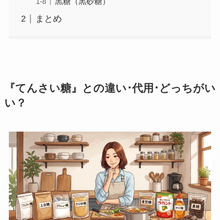
黒糖（黒砂糖）
まとめ
『
てんさい糖
』
との違い･代用･どっちがい
い？