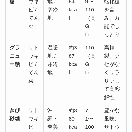
糖
ウキ
地 /
84
9〜
転化糖
ビ /
寒冷
kca
110
を含
てん
地
l
（高
み、万
菜
G
能でし
I）
っとり
グラ
サト
温暖
約3
110
高精
ニュ
ウキ
地 /
87
（高
製、ク
ー糖
ビ /
寒冷
kca
G
セがな
てん
地
l
I）
くサラ
菜
サラし
て高溶
解性
きび
サト
沖
約3
7
豊かな
砂糖
ウキ
縄・
80
1〜
風味、
ビ
奄美
kca
100
サトウ