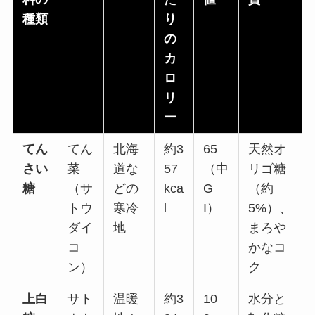
種類
り
の
カ
ロ
リ
ー
てん
てん
北海
約3
65
天然オ
さい
菜
道な
57
（中
リゴ糖
糖
（サ
どの
kca
G
（約
トウ
寒冷
l
I）
5%）、
ダイ
地
まろや
コ
かなコ
ン）
ク
上白
サト
温暖
約3
10
水分と