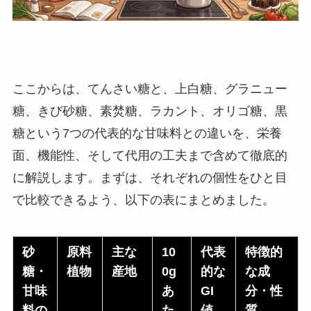
ここからは、てんさい糖と、上白糖、グラニュー
糖、きび砂糖、素焚糖、ラカント、オリゴ糖、黒
糖という7つの代表的な甘味料との違いを、栄養
面、機能性、そして代用の工夫まで含めて徹底的
に解説します。まずは、それぞれの個性をひと目
で比較できるよう、以下の表にまとめました。
砂
原料
主な
10
代表
特徴的
糖・
植物
産地
0g
的な
な成
甘味
あ
GI
分・性
料の
た
値
質