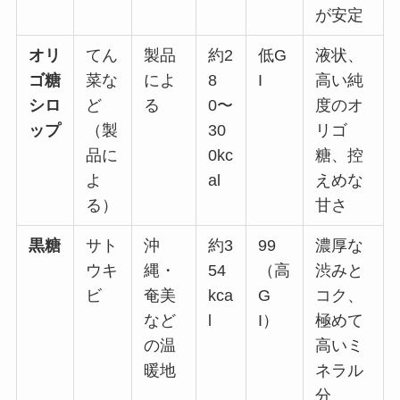
が安定
オリ
てん
製品
約2
低G
液状、
ゴ糖
菜な
によ
8
I
高い純
シロ
ど
る
0〜
度のオ
ップ
（製
30
リゴ
品に
0kc
糖、控
よ
al
えめな
る）
甘さ
黒糖
サト
沖
約3
99
濃厚な
ウキ
縄・
54
（高
渋みと
ビ
奄美
kca
G
コク、
など
l
I）
極めて
の温
高いミ
暖地
ネラル
分