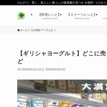
のんびり、賢く。私らしい暮らしの最適解が見つかる場所✨ | ひみ
【料理レシピ】
【スイーツレシピ】
cooking-recipe
sweets-recipe
coo
ホーム
【大満足アイテム】
【ギリシャヨーグルト】どこに売
ど
2026年6月21日
2026年6月24日