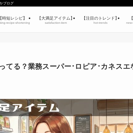
りかブログ
【時短レシピ】
【大満足アイテム】
【注目のトレンド】
king-recipe-shortening
satisfaction-item
hot-trends
new-
ってる？業務スーパー･ロピア･カネスエ