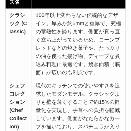
ズ名
クラシ
100年以上変わらない伝統的なデザ
ック
(C
イン。厚みが約5mmと重厚で、究極
lassic)
の蓄熱性を誇ります。側面が真っ直
ぐ立ち上がっているため、コーンブ
レッドなどの焼き菓子や、たっぷり
の油を使った揚げ物、ディープな煮
込み料理に最適です。焼き面積（底
面）が広いのも利点です。
シェフ
現代のキッチンでの使いやすさを追
コレク
求したモダンモデル。クラシックよ
ション
りも壁を薄くすることで約15%の軽
(Chef
量化を実現し、手首への負担を軽減
Collect
しています。側面がなだらかなカー
ion)
ブを描いており、スパチュラが入り