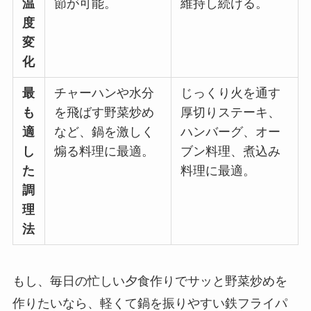
温
節が可能。
維持し続ける。
度
変
化
最
チャーハンや水分
じっくり火を通す
も
を飛ばす野菜炒め
厚切りステーキ、
適
など、鍋を激しく
ハンバーグ、オー
し
煽る料理に最適。
ブン料理、煮込み
た
料理に最適。
調
理
法
もし、毎日の忙しい夕食作りでサッと野菜炒めを
作りたいなら、軽くて鍋を振りやすい鉄フライパ