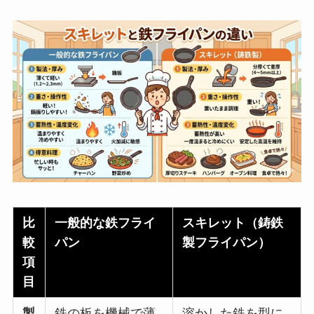
比
一般的な鉄フライ
スキレット（鋳鉄
較
パン
製フライパン）
項
目
製
鉄の板を機械で薄
溶かした鉄を型に