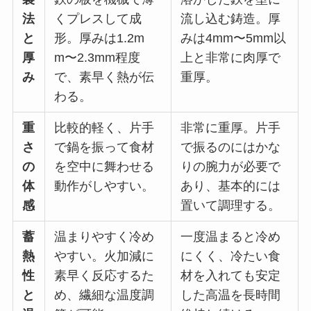
法
くプレスして成
流し込む鋳造。厚
と
形。厚みは1.2m
みは4mm〜5mm以
厚
m〜2.3mm程度
上と非常に肉厚で
み
で、素早く熱が伝
重厚。
わる。
重
比較的軽く、片手
非常に重厚。片手
さ
で鍋を振って食材
で振るのにはかな
の
を空中に舞わせる
りの腕力が必要で
体
動作がしやすい。
あり、基本的には
感
置いて調理する。
蓄
温まりやすく冷め
一度温まると冷め
熱
やすい。火加減に
にくく、冷たい食
性
素早く反応するた
材を入れても安定
と
め、繊細な温度調
した高温を長時間