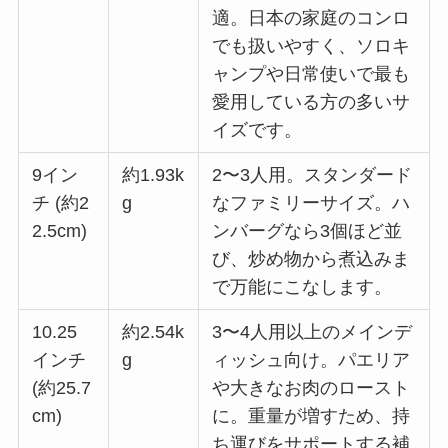
適。日本の家庭のコンロ
でも扱いやすく、ソロキ
ャンプや日常使いで最も
愛用している方の多いサ
イズです。
9イン
約1.93k
2〜3人用。スタンダード
チ (約2
g
なファミリーサイズ。ハ
2.5cm)
ンバーグなら3個ほど並
び、炒め物から煮込みま
で万能にこなします。
10.25
約2.54k
3〜4人用以上のメインデ
インチ
g
ィッシュ向け。パエリア
(約25.7
や大きなお肉のロースト
cm)
に。重量が増すため、持
ち運びをサポートする補