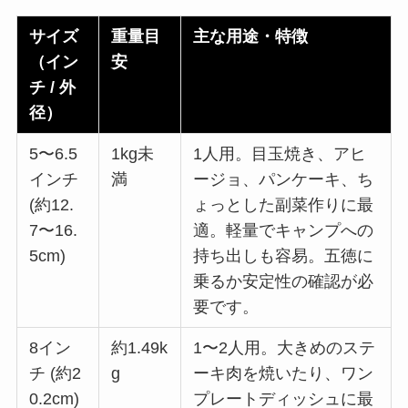
サイズ
重量目
主な用途・特徴
（イン
安
チ
/
外
径）
5〜6.5
1kg未
1人用。目玉焼き、アヒ
インチ
満
ージョ、パンケーキ、ち
(約12.
ょっとした副菜作りに最
7〜16.
適。軽量でキャンプへの
5cm)
持ち出しも容易。五徳に
乗るか安定性の確認が必
要です。
8イン
約1.49k
1〜2人用。大きめのステ
チ (約2
g
ーキ肉を焼いたり、ワン
0.2cm)
プレートディッシュに最