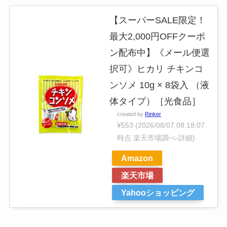
【スーパーSALE限定！
最大2,000円OFFクーポ
ン配布中】《メール便選
択可》ヒカリ チキンコ
ンソメ 10g × 8袋入 （液
体タイプ）［光食品］
created by
Rinker
¥553
(2026/08/07 08:18:07
時点 楽天市場調べ-
詳細)
Amazon
楽天市場
Yahooショッピング