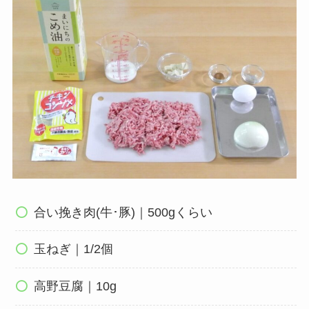
合い挽き肉(牛･豚)｜500gくらい
玉ねぎ｜1/2個
高野豆腐｜10g