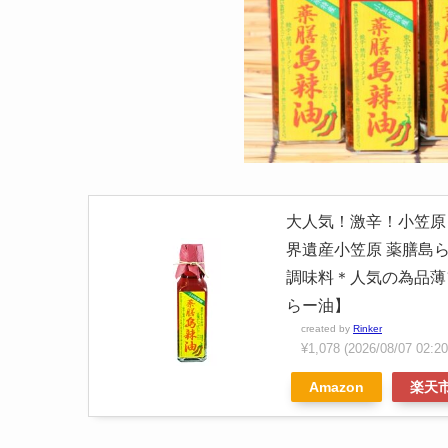
大人気！激辛！小笠原
界遺産小笠原 薬膳島
調味料＊人気の為品薄
らー油】
created by
Rinker
¥1,078
(2026/08/07 0
Amazon
楽天