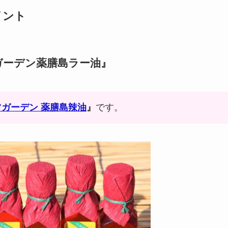
イント
ガーデン薬膳島ラー油』
ガーデン 薬膳島辣油
』
です。