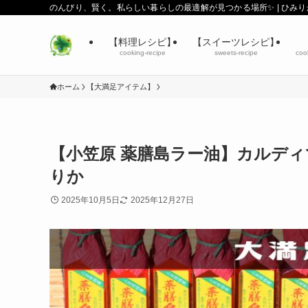
のんびり、賢く。私らしい暮らしの最適解が見つかる場所✨ | ひみ
【料理レシピ】
【スイーツレシピ】
cooking-recipe
sweets-recipe
coo
ホーム
【大満足アイテム】
【小笠原 薬膳島ラー油】カルデ
りか
2025年10月5日
2025年12月27日