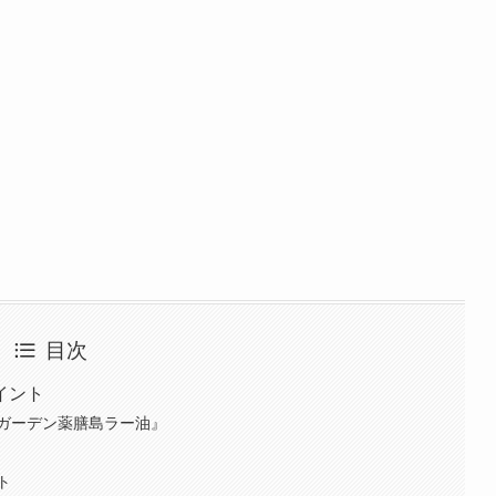
目次
イント
ガーデン薬膳島ラー油』
ト