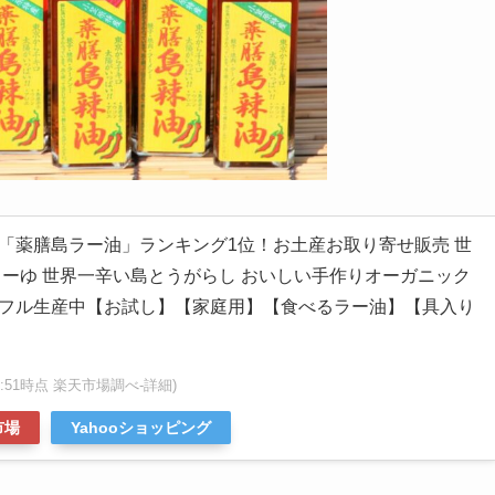
「薬膳島ラー油」ランキング1位！お土産お取り寄せ販売 世
らーゆ 世界一辛い島とうがらし おいしい手作りオーガニック
フル生産中【お試し】【家庭用】【食べるラー油】【具入り
2:20:51時点 楽天市場調べ-
詳細)
市場
Yahooショッピング