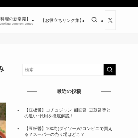
【料理の新常識】
【お役立ちリンク集】
cooking-common-sense
み
最近の投稿
【豆板醤】コチュジャン･甜面醤･豆鼓醤等と
の違い･代用を徹底解説！
【豆板醤】100均(ダイソー)やコンビニで買え
る？スーパーの売り場はどこ？