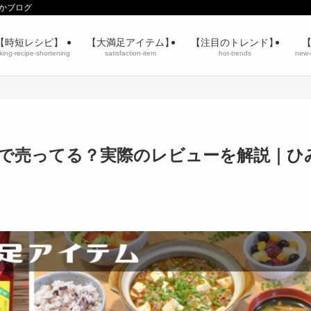
りかブログ
【時短レシピ】
【大満足アイテム】
【注目のトレンド】
king-recipe-shortening
satisfaction-item
hot-trends
new-
ィで売ってる？実際のレビューを解説｜ひ