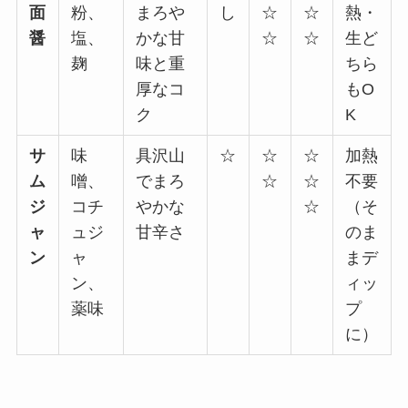
面
粉、
まろや
し
☆
☆
熱・
醤
塩、
かな甘
☆
☆
生ど
麹
味と重
ちら
厚なコ
もO
ク
K
サ
味
具沢山
☆
☆
☆
加熱
ム
噌、
でまろ
☆
☆
不要
ジ
コチ
やかな
☆
（そ
ャ
ュジ
甘辛さ
のま
ン
ャ
まデ
ン、
ィッ
薬味
プ
に）