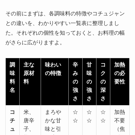
その前にまずは、各調味料の特徴やコチュジャン
との違いを、わかりやすい一覧表に整理しまし
た。それぞれの個性を知っておくと、お料理の幅
がさらに広がりますよ。
調
主な
味わい
辛
甘
コ
加熱
味
原材
の特徴
み
味
ク
の必
料
料
の
の
の
要性
名
強
強
深
さ
さ
さ
コ
米、
まろや
☆
☆
☆
加熱
チ
唐辛
かな甘
☆
☆
☆
不要
ュ
子、
味と引
（焦