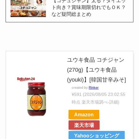
【コチュジャン】太る？ダイエッ
ト向き？賞味期限切れでもＯＫ？
など疑問総まとめ
ユウキ食品 コチジャン
(270g)【ユウキ食品
(youki)】[韓国甘辛みそ]
created by
Rinker
¥591
(2026/08/05 23:02:55
時点 楽天市場調べ-
詳細)
Amazon
楽天市場
Yahooショッピング