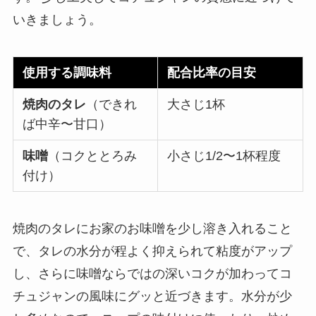
いきましょう。
使用する調味料
配合比率の目安
焼肉のタレ
（できれ
大さじ1杯
ば中辛〜甘口）
味噌
（コクととろみ
小さじ1/2〜1杯程度
付け）
焼肉のタレにお家のお味噌を少し溶き入れること
で、タレの水分が程よく抑えられて粘度がアップ
し、さらに味噌ならではの深いコクが加わってコ
チュジャンの風味にグッと近づきます。水分が少