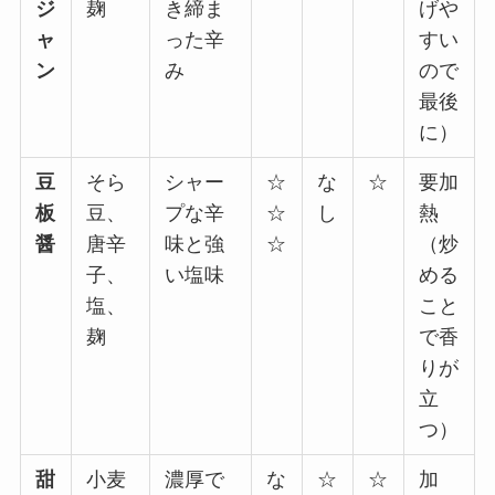
ジ
麹
き締ま
げや
ャ
った辛
すい
ン
み
ので
最後
に）
豆
そら
シャー
☆
な
☆
要加
板
豆、
プな辛
☆
し
熱
醤
唐辛
味と強
☆
（炒
子、
い塩味
める
塩、
こと
麹
で香
りが
立
つ）
甜
小麦
濃厚で
な
☆
☆
加