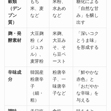
穀類
もち
米粉、
糖化による
（デン
米、麦
水あめ
「自然な甘
プン
など
など
み」を醸し
質）
出す
麹・発
大豆麹
米麹、
「深いコク
酵素材
粉（メ
大豆み
とうま味」
ジュカ
そ、そ
を形成する
ル）、
ら豆ペ
麦芽粉
ースト
辛味成
韓国産
粉唐辛
「鮮やかな
分
粉唐辛
子、一
赤色」と
子
味唐辛
「おだやか
（細・
子など
な辛味」を
粗）
与える