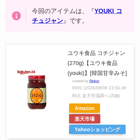
今回のアイテムは、『
YOUKI コ
チュジャン
』です。
ユウキ食品 コチジャン
(270g)【ユウキ食品
(youki)】[韓国甘辛みそ]
created by
Rinker
¥591
(2026/08/08 23:56:48
時点 楽天市場調べ-
詳細)
Amazon
楽天市場
Yahooショッピング