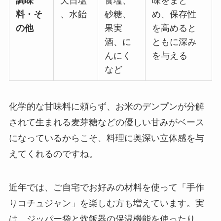
調味
天日塩
食塩、
味をまと
料・そ
、水飴
砂糖、
め、保存性
の他
果実
を高めると
酒、に
ともに深み
んにく
を与える
など
化学的な甘味料に頼らず、お米のデンプンが分解
されて生まれる麦芽糖などの優しい甘みがベース
になっているからこそ、料理に奥深い立体感を与
えてくれるのですね。
近年では、ご自宅でお好みの材料を使って「手作
りコチュジャン」を楽しむ方も増えています。実
は、ジッパー袋と炊飯器の保温機能を使ったり 、