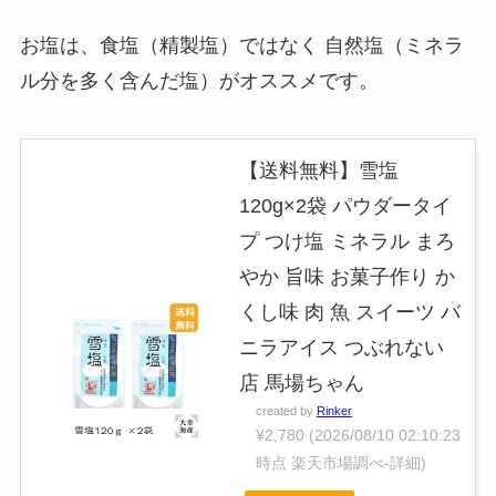
お塩は、食塩（精製塩）ではなく 自然塩（ミネラ
ル分を多く含んだ塩）がオススメです。
【送料無料】雪塩
120g×2袋 パウダータイ
プ つけ塩 ミネラル まろ
やか 旨味 お菓子作り か
くし味 肉 魚 スイーツ バ
ニラアイス つぶれない
店 馬場ちゃん
created by
Rinker
¥2,780
(2026/08/10 02:10:23
時点 楽天市場調べ-
詳細)