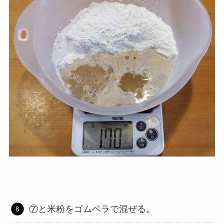
⑦と米粉をゴムベラで混ぜる。