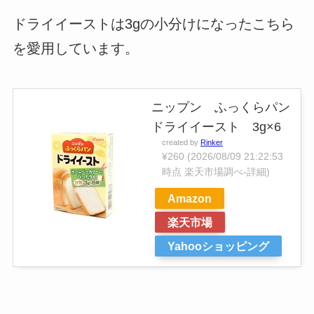
ドライイーストは3gの小分けになったこちら
を愛用しています。
ニップン ふっくらパン
ドライイースト 3g×6
created by
Rinker
¥260
(2026/08/09 21:22:53
時点 楽天市場調べ-
詳細)
Amazon
楽天市場
Yahooショッピング