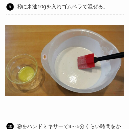
⑧に米油10gを入れゴムベラで混ぜる。
⑨をハンドミキサーで4～5分くらい時間をか