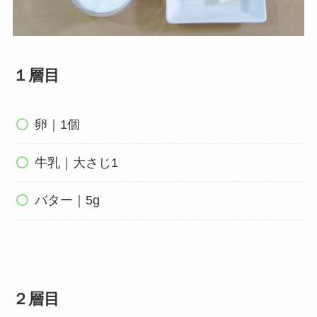
１層目
卵｜1個
牛乳｜大さじ1
バター｜5g
２層目