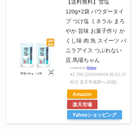
【送料無料】雪塩
120g×2袋 パウダータイ
プ つけ塩 ミネラル まろ
やか 旨味 お菓子作り か
くし味 肉 魚 スイーツ バ
ニラアイス つぶれない
店 馬場ちゃん
created by
Rinker
¥2,780
(2026/08/09 00:52:37
時点 楽天市場調べ-
詳細)
Amazon
楽天市場
Yahooショッピング